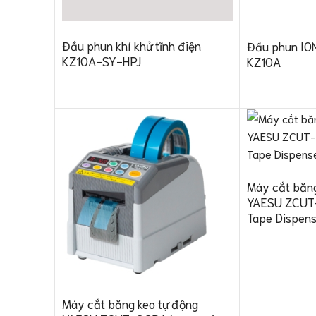
Đầu phun khí khử tĩnh điện
Đầu phun ION
KZ10A-SY-HPJ
KZ10A
Máy cắt băng
YAESU ZCUT-
Tape Dispens
Máy cắt băng keo tự động