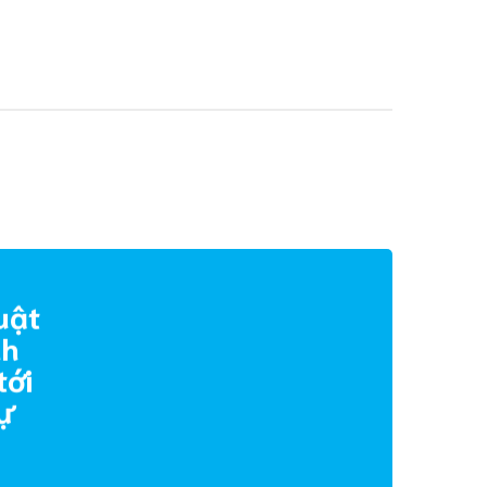
uật
nh
tới
ự
.