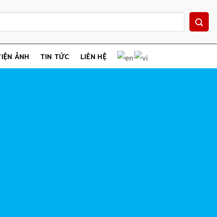
IỆN ẢNH
TIN TỨC
LIÊN HỆ
crew
Robot
 với robot siết ốc