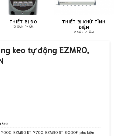
THIẾT BỊ ĐO
THIẾT BỊ KHỬ TĨNH
ĐIỆN
10 SẢN PHẨM
2 SẢN PHẨM
ăng keo tự động EZMRO,
N
g keo
-7000
,
EZMRO RT-7700
,
EZMRO RT-9000F
,
phụ kiện