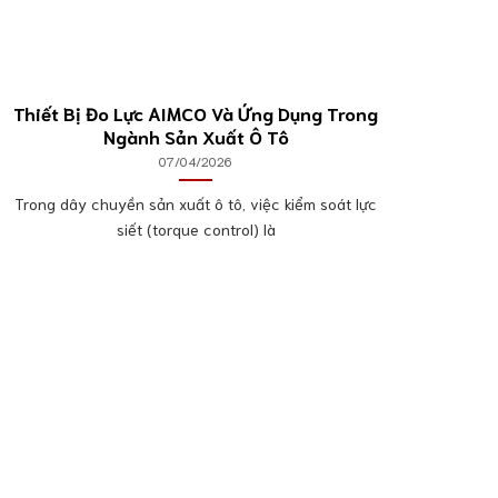
Thiết Bị Đo Lực AIMCO Và Ứng Dụng Trong
01
Ngành Sản Xuất Ô Tô
Th4
07/04/2026
Trong dây chuyền sản xuất ô tô, việc kiểm soát lực
siết (torque control) là
Giớ
Động
Giới