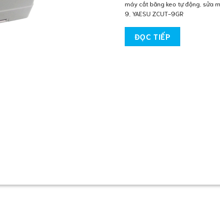
máy cắt băng keo tự động
,
sửa m
9
,
YAESU ZCUT-9GR
ĐỌC TIẾP