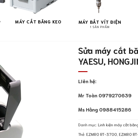
MÁY CẮT BĂNG KEO
P
MÁY BẮT VÍT ĐIỆN
1 SẢN PHẨM
Sửa máy cắt b
YAESU, HONGJI
Liên hệ:
Mr Toàn 0979270639
Ms Hằng 0988415286
Danh mục:
Linh kiện máy cắt băn
Thẻ:
EZMRO RT-3700
,
EZMRO RT