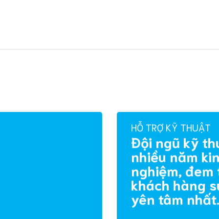
HỖ TRỢ KỸ THUẬT
Đội ngũ kỹ th
nhiều năm ki
nghiệm, đem 
khách hàng s
yên tâm nhất