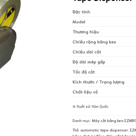
Đặc tính
Model
Thương hiệu
Chiều rộng băng keo
Chiều dài cắt
Độ dài mép gấp
Tốc độ cắt
Kích thước / Trọng lượng
Chất liệu vỏ
❇️ Xuất xứ: Hàn Quốc
Danh mục:
Máy cắt băng keo EZMR
Thẻ:
automatic tape dispenser
,
EZ
băng dính tự động
,
Máy cắt băng ke