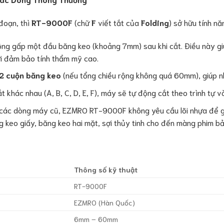
đoạn, thì
RT-9000F
(chữ
F
viết tắt của
Folding
) sở hữu tính nă
ng gấp một đầu băng keo (khoảng 7mm) sau khi cắt. Điều này gi
i đảm bảo tính thẩm mỹ cao.
2 cuộn băng keo
(nếu tổng chiều rộng không quá 60mm), giúp nh
t khác nhau (A, B, C, D, E, F), máy sẽ tự động cắt theo trình tự v
các dòng máy cũ, EZMRO RT-9000F không yêu cầu lõi nhựa để gi
ng keo giấy, băng keo hai mặt, sợi thủy tinh cho đến màng phim b
Thông số kỹ thuật
RT-9000F
EZMRO (Hàn Quốc)
6mm – 60mm