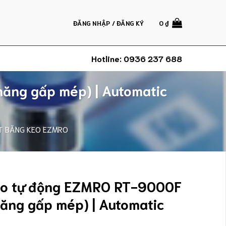
ĐĂNG NHẬP / ĐĂNG KÝ
0
₫
Hotline:
0936 237 688
ăng gấp mép) | Automatic
T BĂNG KEO EZMRO
eo tự động EZMRO RT-9000F
năng gấp mép) | Automatic