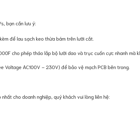
, bạn cần lưu ý:
èm để lau sạch keo thừa bám trên lưỡi cắt.
00F cho phép tháo lắp bộ lưỡi dao và trục cuốn cực nhanh mà 
ee Voltage AC100V – 230V) để bảo vệ mạch PCB bên trong.
 nhất cho doanh nghiệp, quý khách vui lòng liên hệ: