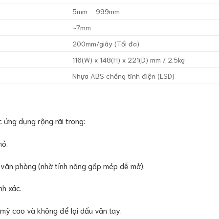
5mm – 999mm
~7mm
200mm/giây (Tối đa)
116(W) x 148(H) x 221(D) mm / 2.5kg
Nhựa ABS chống tĩnh điện (ESD)
ứng dụng rộng rãi trong:
hỏ.
văn phòng (nhờ tính năng gấp mép dễ mở).
h xác.
mỹ cao và không để lại dấu vân tay.