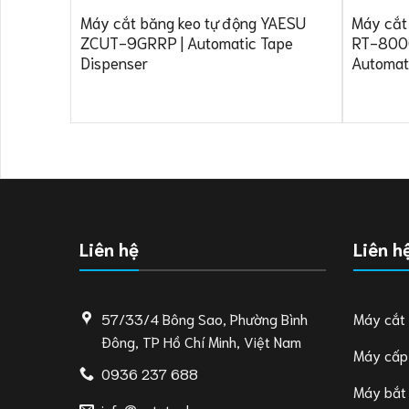
Máy cắt băng keo tự động YAESU
Máy cắt
ZCUT-9GRRP | Automatic Tape
RT-8000 
Dispenser
Automat
Liên hệ
Liên h
57/33/4 Bông Sao, Phường Bình
Máy cắt
Đông, TP Hồ Chí Minh, Việt Nam
Máy cấp
0936 237 688
Máy bắt