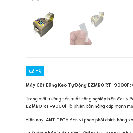
MÔ TẢ
Máy Cắt Băng Keo Tự Động EZMRO RT-9000F: 
Trong môi trường sản xuất công nghiệp hiện đại, vi
EZMRO RT-9000F
là phiên bản nâng cấp mạnh mẽ
Hiện nay,
ANT TECH
đơn vị phân phối chính hãng s
Điểm Khác Biệt Giữa EZMRO RT-9000F Và C