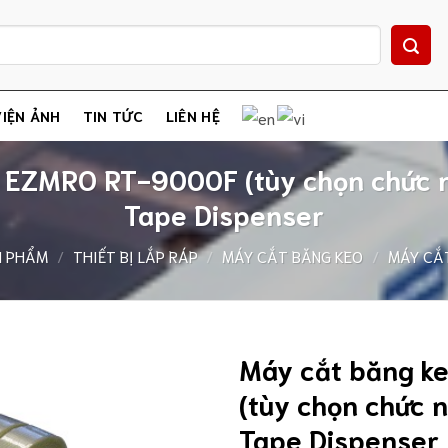
IỆN ẢNH
TIN TỨC
LIÊN HỆ
g EZMRO RT-9000F (tùy chọn chức n
Tape Dispenser
N PHẨM
/
THIẾT BỊ LẮP RÁP
/
MÁY CẮT BĂNG KEO
/
MÁY CẮ
Máy cắt băng k
(tùy chọn chức 
Tape Dispenser