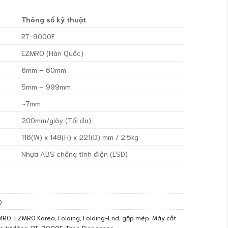
Thông số kỹ thuật
RT-9000F
EZMRO (Hàn Quốc)
6mm – 60mm
5mm – 999mm
~7mm
200mm/giây (Tối đa)
116(W) x 148(H) x 221(D) mm / 2.5kg
Nhựa ABS chống tĩnh điện (ESD)
O
MRO
,
EZMRO Korea
,
Folding
,
Folding-End
,
gấp mép
,
Máy cắt
o tự động
,
RT-9000F
,
Tape Dispenser