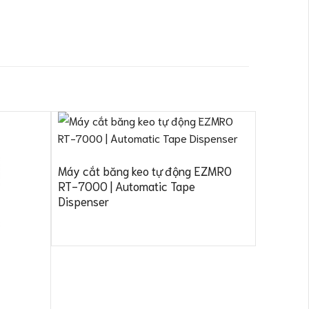
Máy cắt băng keo tự động EZMRO
Máy tác
RT-7000 | Automatic Tape
RTL-60 |
Dispenser