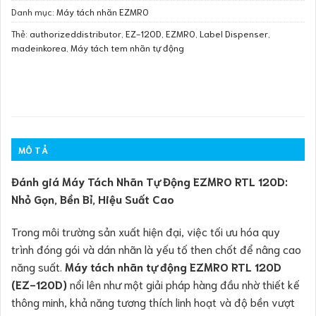
Danh mục:
Máy tách nhãn EZMRO
Thẻ:
authorizeddistributor
,
EZ-120D
,
EZMRO
,
Label Dispenser
,
madeinkorea
,
Máy tách tem nhãn tự động
MÔ TẢ
Đánh giá Máy Tách Nhãn Tự Động EZMRO RTL 120D:
Nhỏ Gọn, Bền Bỉ, Hiệu Suất Cao
Trong môi trường sản xuất hiện đại, việc tối ưu hóa quy
trình đóng gói và dán nhãn là yếu tố then chốt để nâng cao
năng suất.
Máy tách nhãn tự động EZMRO RTL 120D
(EZ-120D)
nổi lên như một giải pháp hàng đầu nhờ thiết kế
thông minh, khả năng tương thích linh hoạt và độ bền vượt