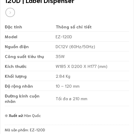
Đặc tính
Thông số chi tiết
Model
EZ-120D
Nguồn điện
DC12V (60Hz/50Hz)
Công suất tiêu thụ
35W
Kích thước
W185 X D200 X H177 (mm)
Khối lượng
2.84 Kg
Độ rộng nhãn
10 – 120 mm
Đường kính cuộn
Tối đa ø 210 mm
nhãn
❇️
Xuất xứ:
Hàn Quốc
Mã sản phẩm:
EZ-120D