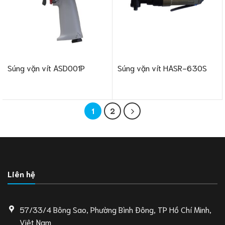
Súng vặn vít ASD001P
Súng vặn vít HASR-630S
1
2
Liên hệ
57/33/4 Bông Sao, Phường Bình Đông, TP Hồ Chí Minh,
Việt Nam