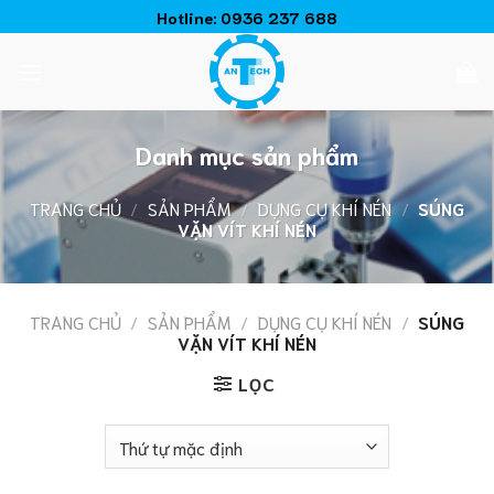
Chuyển
Hotline:
0936 237 688
đến
nội
dung
Danh mục sản phẩm
TRANG CHỦ
/
SẢN PHẨM
/
DỤNG CỤ KHÍ NÉN
/
SÚNG
VẶN VÍT KHÍ NÉN
TRANG CHỦ
/
SẢN PHẨM
/
DỤNG CỤ KHÍ NÉN
/
SÚNG
VẶN VÍT KHÍ NÉN
LỌC