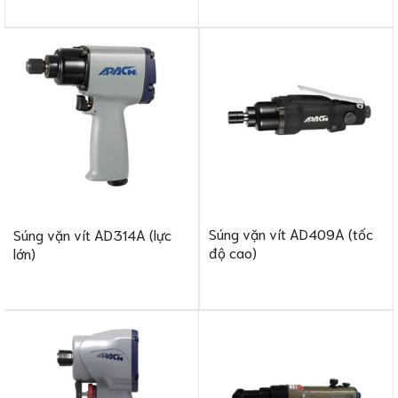
Súng vặn vít AD409A (tốc
Súng vặn vít AD314A (lực
độ cao)
lớn)