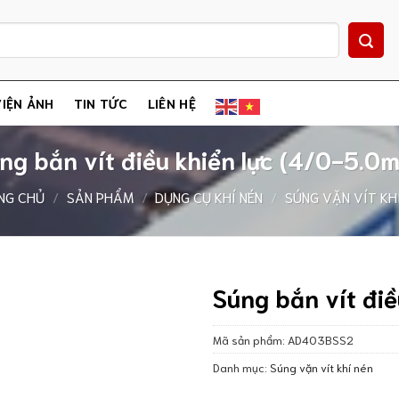
IỆN ẢNH
TIN TỨC
LIÊN HỆ
ng bắn vít điều khiển lực (4/0-5.0
NG CHỦ
/
SẢN PHẨM
/
DỤNG CỤ KHÍ NÉN
/
SÚNG VẶN VÍT KH
Súng bắn vít đi
Mã sản phẩm:
AD403BSS2
Danh mục:
Súng vặn vít khí nén