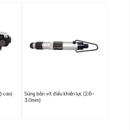
Súng vặn
Súng bắn vít điều khiển lực (2.6-
ộ cao)
3.0mm)