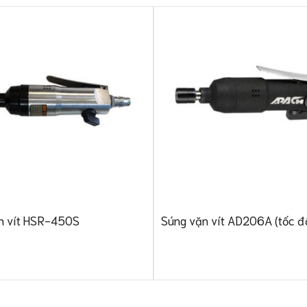
n vít HSR-450S
Súng vặn vít AD206A (tốc đ