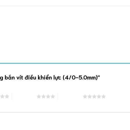
ng bắn vít điều khiển lực (4/0-5.0mm)”
4 trên 5 sao
5 trên 5 sao