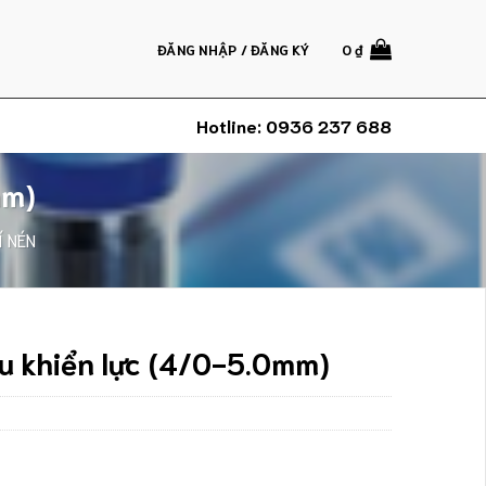
ĐĂNG NHẬP / ĐĂNG KÝ
0
₫
Hotline:
0936 237 688
mm)
Í NÉN
ều khiển lực (4/0-5.0mm)