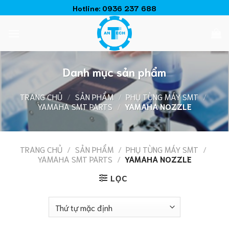
Chuyển
Hotline:
0936 237 688
đến
nội
dung
Danh mục sản phẩm
TRANG CHỦ
/
SẢN PHẨM
/
PHỤ TÙNG MÁY SMT
/
YAMAHA SMT PARTS
/
YAMAHA NOZZLE
TRANG CHỦ
/
SẢN PHẨM
/
PHỤ TÙNG MÁY SMT
/
YAMAHA SMT PARTS
/
YAMAHA NOZZLE
LỌC