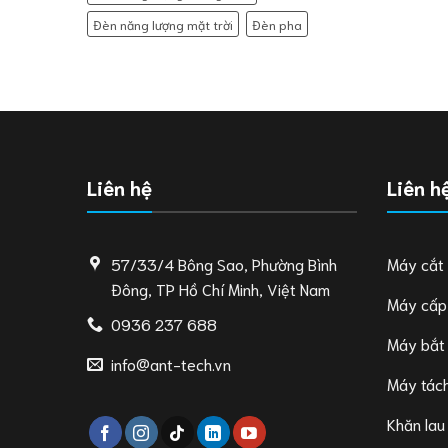
Đèn năng lượng mặt trời
Đèn pha
Liên hệ
Liên h
57/33/4 Bông Sao, Phường Bình
Máy cắt
Đông, TP Hồ Chí Minh, Việt Nam
Máy cấp
0936 237 688
Máy bắt
info@ant-tech.vn
Máy tách
Khăn lau