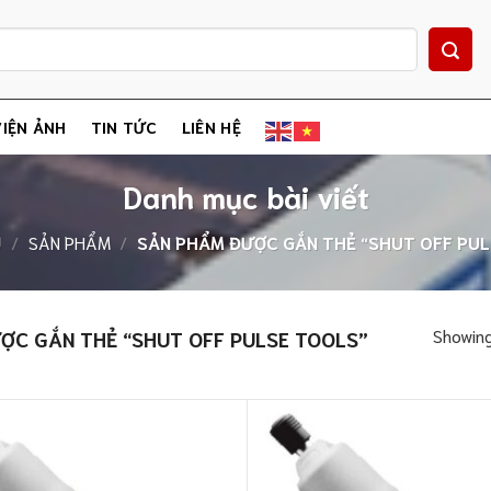
IỆN ẢNH
TIN TỨC
LIÊN HỆ
Danh mục bài viết
Ủ
/
SẢN PHẨM
/
SẢN PHẨM ĐƯỢC GẮN THẺ “SHUT OFF PUL
Showing 
C GẮN THẺ “SHUT OFF PULSE TOOLS”