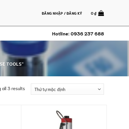
ĐĂNG NHẬP / ĐĂNG KÝ
0
₫
Hotline:
0936 237 688
SE TOOLS”
all 3 results