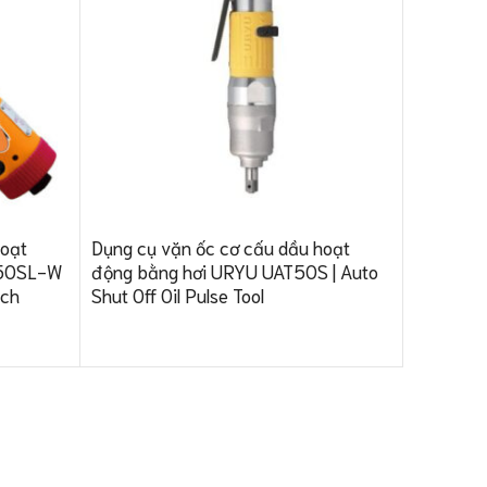
hoạt
Dụng cụ vặn ốc cơ cấu dầu hoạt
B50SL-W
động bằng hơi URYU UAT50S | Auto
nch
Shut Off Oil Pulse Tool