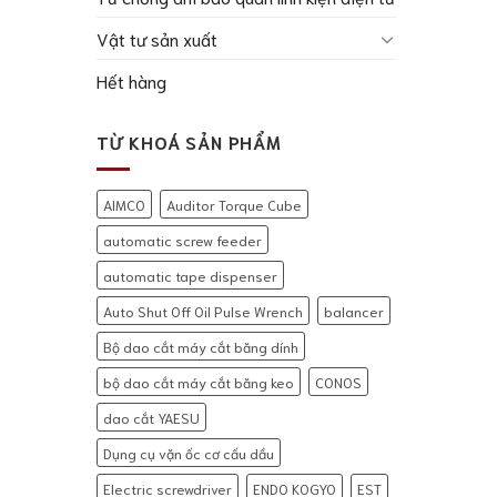
Vật tư sản xuất
Hết hàng
TỪ KHOÁ SẢN PHẨM
AIMCO
Auditor Torque Cube
automatic screw feeder
automatic tape dispenser
Auto Shut Off Oil Pulse Wrench
balancer
Bộ dao cắt máy cắt băng dính
bộ dao cắt máy cắt băng keo
CONOS
dao cắt YAESU
Dụng cụ vặn ốc cơ cấu dầu
Electric screwdriver
ENDO KOGYO
EST