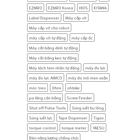
EZMRO
EZMRO Korea
HIOS
KITAWA
Label Dispenser
Máy cấp vít
Máy cấp vít cho robot
máy cấp vít tự động
máy cấp ốc
Máy cắt băng dính tự động
Máy cắt băng keo tự động
Máy tách tem nhãn tự động
máy đo lực
máy đo lực AIMCO
máy đo mô men xoắn
móc treo
Ohmi
ohtake
pa lăng cân bằng
Screw Feeder
Shut off Pulse Tools
Súng siết bu lông
Súng siết lực
Tape Dispenser
Tigon
torque control
torque meter
YAESU
Đèn năng lượng chống chói