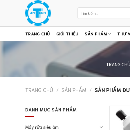
Chuyển
Tìm
đến
kiếm:
nội
dung
TRANG CHỦ
GIỚI THIỆU
SẢN PHẨM
THƯ V
TRANG CH
TRANG CHỦ
/
SẢN PHẨM
/
SẢN PHẨM ĐƯỢ
DANH MỤC SẢN PHẨM
Máy rửa siêu âm