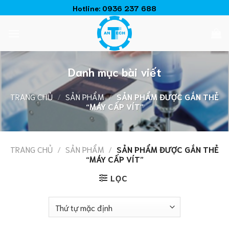
Chuyển
Hotline:
0936 237 688
đến
nội
dung
Danh mục bài viết
TRANG CHỦ
/
SẢN PHẨM
/
SẢN PHẨM ĐƯỢC GẮN THẺ
“MÁY CẤP VÍT”
TRANG CHỦ
/
SẢN PHẨM
/
SẢN PHẨM ĐƯỢC GẮN THẺ
“MÁY CẤP VÍT”
LỌC