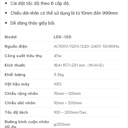
Cài đặt tốc độ theo 6 cấp độ.
Chiều dài nhãn có thể sử dụng là từ 10mm đến 999mm
Dễ dàng tháo giấy bồi.
Model
LDX-120
Nguồn điện
AC100V/120V/220-240V 50/60Hz
Công suất tiêu thụ
45w
Kích thước
164×157×231 mm（W×H×D）
Khối lượng
3.3kg
Vật liệu máy
ABS
Chiều rộng nhãn
15mm～120mm
Chiều dài nhãn
10mm～500mm
Tốc độ tách
100～200mm/Sec.
Đường kính cuộn nhãn
φ250mm
tối đa