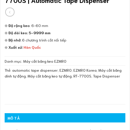
❇️
Độ rộng keo
: 6-60 mm
❇️
Độ dài keo:
5-9999 mm
❇️
Bộ nhớ:
6 chương trình cắt nối tiếp
❇️
Xuất xứ:
Hàn Quốc
Danh mục:
Máy cắt băng keo EZMRO
Thẻ:
automatic tape dispenser
,
EZMRO
,
EZMRO Korea
,
Máy cắt băng
dính tự động
,
Máy cắt băng keo tự động
,
RT-7700S
,
Tape Dispenser
MÔ TẢ