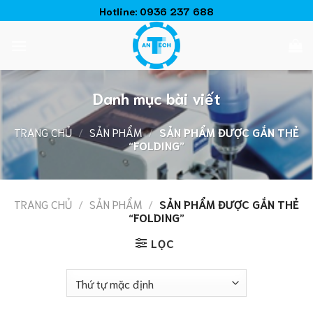
Chuyển
Hotline:
0936 237 688
đến
nội
dung
Danh mục bài viết
TRANG CHỦ
/
SẢN PHẨM
/
SẢN PHẨM ĐƯỢC GẮN THẺ
“FOLDING”
TRANG CHỦ
/
SẢN PHẨM
/
SẢN PHẨM ĐƯỢC GẮN THẺ
“FOLDING”
LỌC