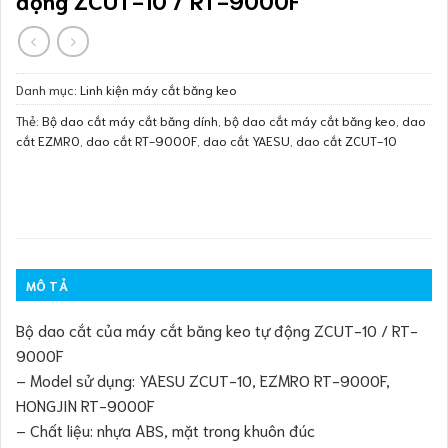
Danh mục:
Linh kiện máy cắt băng keo
Thẻ:
Bộ dao cắt máy cắt băng dính
,
bộ dao cắt máy cắt băng keo
,
dao
cắt EZMRO
,
dao cắt RT-9000F
,
dao cắt YAESU
,
dao cắt ZCUT-10
MÔ TẢ
Bộ dao cắt của máy cắt băng keo tự động ZCUT-10 / RT-
9000F
– Model sử dụng: YAESU ZCUT-10, EZMRO RT-9000F,
HONGJIN RT-9000F
– Chất liệu: nhựa ABS, mặt trong khuôn đúc