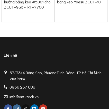
hướng băng keo #5001 cho
băng keo Yaesu ZCUT-10
ZCUT-9GR ~ RT-7700
Liên hệ
57/33/4 Bông Sao, Phường Bình Đông, TP Hồ Chí Minh,
Việt Nam
0936 237 688
info@ant-tech.vn