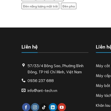
Đèn năng lượng mặt trời
Đèn pha
Liên hệ
Liên h
57/33/4 Bông Sao, Phường Bình
Máy cắt
Đông, TP Hồ Chí Minh, Việt Nam
Máy cấp
0936 237 688
Máy bắt
info@ant-tech.vn
Máy tách
Khăn lau