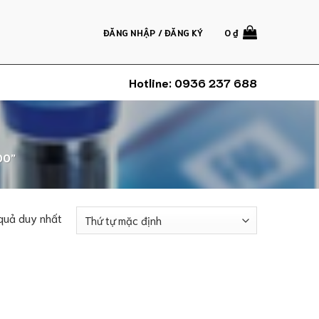
ĐĂNG NHẬP / ĐĂNG KÝ
0
₫
Hotline:
0936 237 688
00”
 quả duy nhất