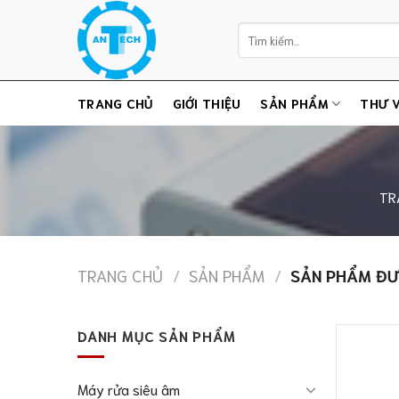
Chuyển
Tìm
đến
kiếm:
nội
dung
TRANG CHỦ
GIỚI THIỆU
SẢN PHẨM
THƯ V
TR
TRANG CHỦ
/
SẢN PHẨM
/
SẢN PHẨM ĐƯ
DANH MỤC SẢN PHẨM
Máy rửa siêu âm