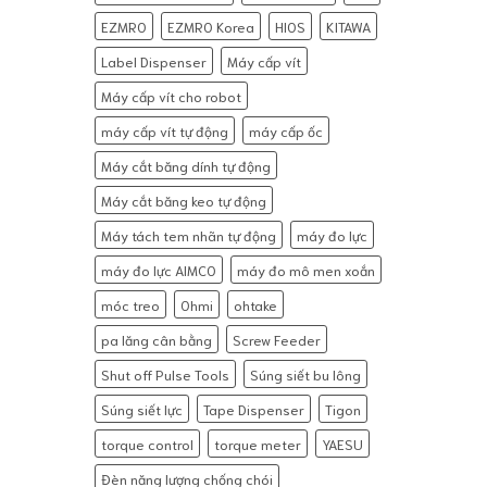
EZMRO
EZMRO Korea
HIOS
KITAWA
Label Dispenser
Máy cấp vít
Máy cấp vít cho robot
máy cấp vít tự động
máy cấp ốc
Máy cắt băng dính tự động
Máy cắt băng keo tự động
Máy tách tem nhãn tự động
máy đo lực
máy đo lực AIMCO
máy đo mô men xoắn
móc treo
Ohmi
ohtake
pa lăng cân bằng
Screw Feeder
Shut off Pulse Tools
Súng siết bu lông
Súng siết lực
Tape Dispenser
Tigon
torque control
torque meter
YAESU
Đèn năng lượng chống chói