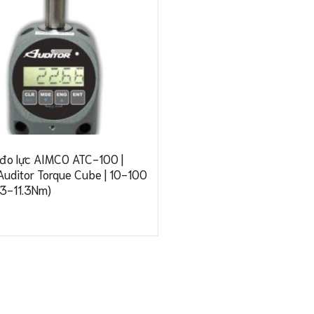
ị đo lực AIMCO ATC-100 |
uditor Torque Cube | 10-100
.13-11.3Nm)