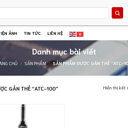
IỆN ẢNH
TIN TỨC
LIÊN HỆ
Danh mục bài viết
ANG CHỦ
/
SẢN PHẨM
/
SẢN PHẨM ĐƯỢC GẮN THẺ “ATC-1
Hiển thị kết
ỢC GẮN THẺ “ATC-100”