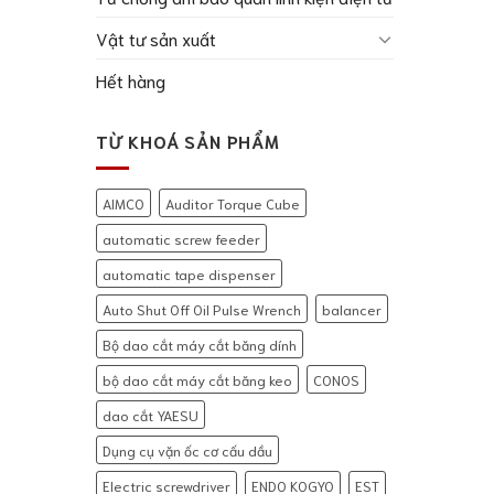
Vật tư sản xuất
Hết hàng
TỪ KHOÁ SẢN PHẨM
AIMCO
Auditor Torque Cube
automatic screw feeder
automatic tape dispenser
Auto Shut Off Oil Pulse Wrench
balancer
Bộ dao cắt máy cắt băng dính
bộ dao cắt máy cắt băng keo
CONOS
dao cắt YAESU
Dụng cụ vặn ốc cơ cấu dầu
Electric screwdriver
ENDO KOGYO
EST