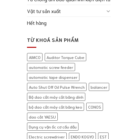
Vật tư sản xuất
Hết hàng
TỪ KHOÁ SẢN PHẨM
AIMCO
Auditor Torque Cube
automatic screw feeder
automatic tape dispenser
Auto Shut Off Oil Pulse Wrench
balancer
Bộ dao cắt máy cắt băng dính
bộ dao cắt máy cắt băng keo
CONOS
dao cắt YAESU
Dụng cụ vặn ốc cơ cấu dầu
Electric screwdriver
ENDO KOGYO
EST