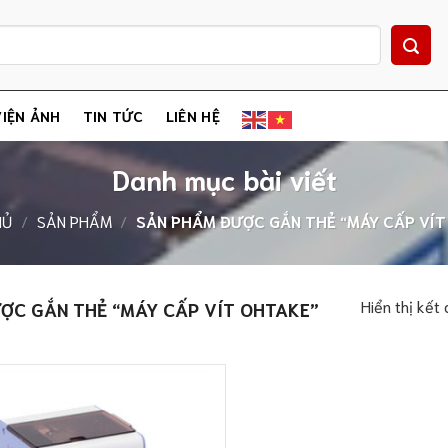
IỆN ẢNH
TIN TỨC
LIÊN HỆ
Danh mục bài viết
HỦ
/
SẢN PHẨM
/
SẢN PHẨM ĐƯỢC GẮN THẺ “MÁY CẤP VÍT
Hiển thị kết
ỢC GẮN THẺ “MÁY CẤP VÍT OHTAKE”