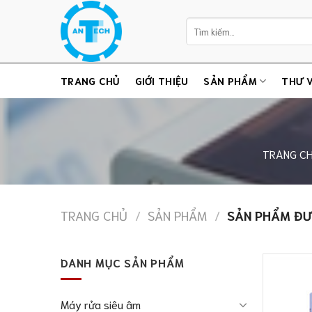
Chuyển
Tìm
đến
kiếm:
nội
dung
TRANG CHỦ
GIỚI THIỆU
SẢN PHẨM
THƯ V
TRANG C
TRANG CHỦ
/
SẢN PHẨM
/
SẢN PHẨM ĐƯ
DANH MỤC SẢN PHẨM
Máy rửa siêu âm