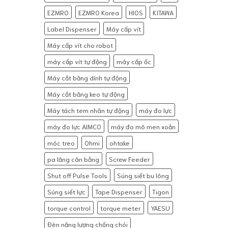
EZMRO
EZMRO Korea
HIOS
KITAWA
Label Dispenser
Máy cấp vít
Máy cấp vít cho robot
máy cấp vít tự động
máy cấp ốc
Máy cắt băng dính tự động
Máy cắt băng keo tự động
Máy tách tem nhãn tự động
máy đo lực
máy đo lực AIMCO
máy đo mô men xoắn
móc treo
Ohmi
ohtake
pa lăng cân bằng
Screw Feeder
Shut off Pulse Tools
Súng siết bu lông
Súng siết lực
Tape Dispenser
Tigon
torque control
torque meter
YAESU
Đèn năng lượng chống chói