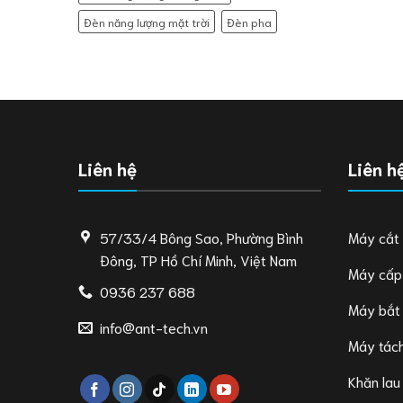
Đèn năng lượng mặt trời
Đèn pha
Liên hệ
Liên h
57/33/4 Bông Sao, Phường Bình
Máy cắt
Đông, TP Hồ Chí Minh, Việt Nam
Máy cấp
0936 237 688
Máy bắt
info@ant-tech.vn
Máy tách
Khăn lau