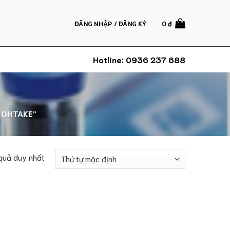
ĐĂNG NHẬP / ĐĂNG KÝ
0
₫
Hotline:
0936 237 688
 OHTAKE”
 quả duy nhất