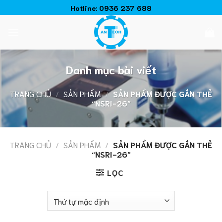
Chuyển
Hotline:
0936 237 688
đến
nội
dung
Danh mục bài viết
TRANG CHỦ
/
SẢN PHẨM
/
SẢN PHẨM ĐƯỢC GẮN THẺ
“NSRI-26”
TRANG CHỦ
/
SẢN PHẨM
/
SẢN PHẨM ĐƯỢC GẮN THẺ
“NSRI-26”
LỌC