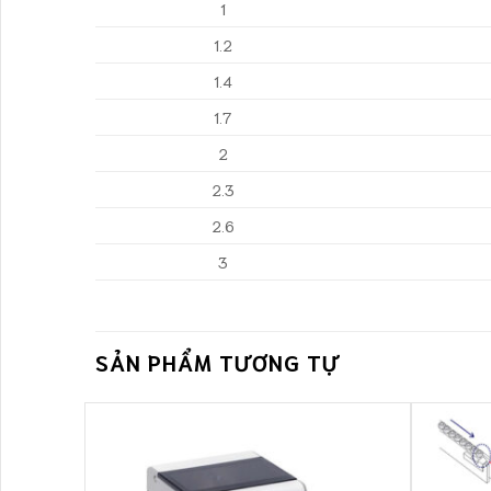
1
1.2
1.4
1.7
2
2.3
2.6
3
SẢN PHẨM TƯƠNG TỰ