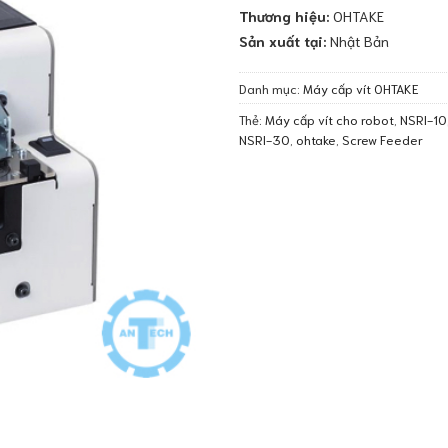
Thương hiệu:
OHTAKE
Sản xuất tại:
Nhật Bản
Danh mục:
Máy cấp vít OHTAKE
Thẻ:
Máy cấp vít cho robot
,
NSRI-10
NSRI-30
,
ohtake
,
Screw Feeder