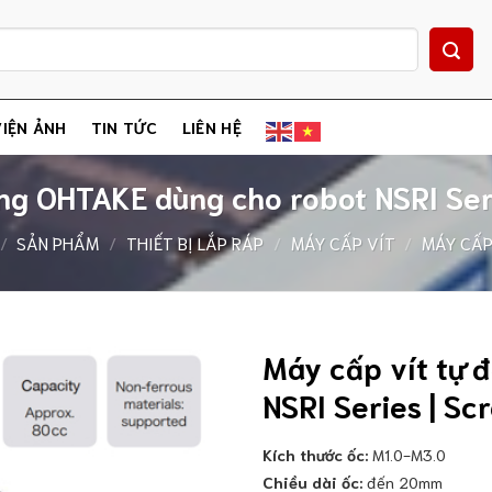
IỆN ẢNH
TIN TỨC
LIÊN HỆ
ng OHTAKE dùng cho robot NSRI Ser
/
SẢN PHẨM
/
THIẾT BỊ LẮP RÁP
/
MÁY CẤP VÍT
/
MÁY CẤP
Máy cấp vít tự 
NSRI Series | Sc
Kích thước ốc:
M1.0-M3.0
Chiều dài ốc:
đến 20mm