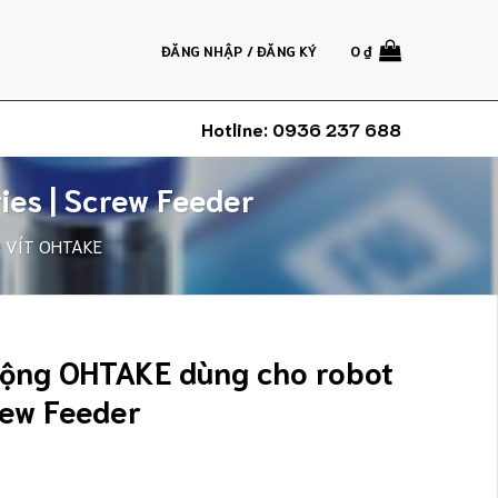
ĐĂNG NHẬP / ĐĂNG KÝ
0
₫
Hotline:
0936 237 688
ies | Screw Feeder
 VÍT OHTAKE
động OHTAKE dùng cho robot
rew Feeder