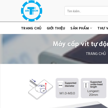
Chuyển
Tìm
đến
kiếm:
nội
dung
TRANG CHỦ
GIỚI THIỆU
SẢN PHẨM
THƯ V
Máy cấp vít tự độ
TRANG CHỦ