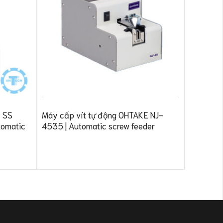
Máy cấp 
26 | Aut
E SS
Máy cấp vít tự động OHTAKE NJ-
utomatic
4535 | Automatic screw feeder