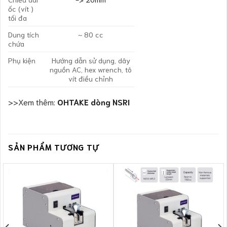
ốc (vít )
tối đa
Dung tích
~ 80 cc
chứa
Phụ kiện
Hướng dẫn sử dụng, dây
nguồn AC, hex wrench, tô
vít điều chỉnh
>>Xem thêm:
OHTAKE dòng NSRI
SẢN PHẨM TƯƠNG TỰ