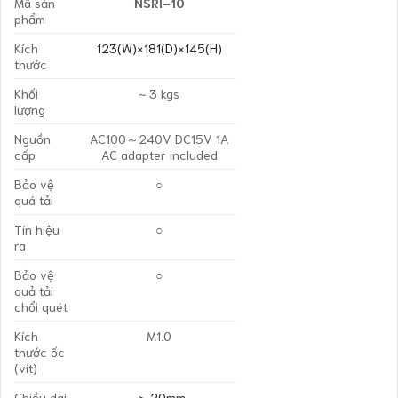
Mã sản
NSRI-10
phẩm
Kích
123(W)×181(D)×145(H)
thước
Khối
~ 3 kgs
lượng
Nguồn
AC100～240V DC15V 1A
cấp
AC adapter included
Bảo vệ
○
quá tải
Tín hiệu
○
ra
Bảo vệ
○
quả tải
chổi quét
Kích
M1.0
thước ốc
(vít)
Chiều dài
-> 20mm