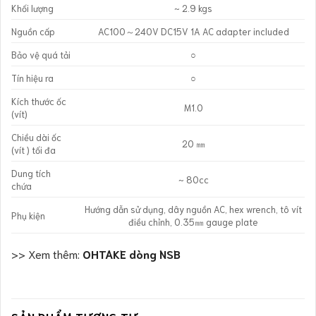
Khối lượng
~ 2.9 kgs
Nguồn cấp
AC100～240V DC15V 1A AC adapter included
Bảo vệ quá tải
○
Tín hiệu ra
○
Kích thước ốc
M1.0
(vít)
Chiều dài ốc
20 ㎜
(vít ) tối đa
Dung tích
~ 80cc
chứa
Hướng dẫn sử dụng, dây nguồn AC, hex wrench, tô vít
Phụ kiện
điều chỉnh, 0.35㎜ gauge plate
>> Xem thêm:
OHTAKE dòng NSB