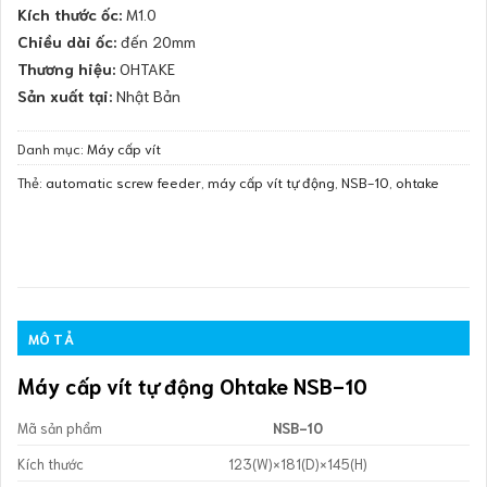
Kích thước ốc:
M1.0
Chiều dài ốc:
đến 20mm
Thương hiệu:
OHTAKE
Sản xuất tại:
Nhật Bản
Danh mục:
Máy cấp vít
Thẻ:
automatic screw feeder
,
máy cấp vít tự động
,
NSB-10
,
ohtake
MÔ TẢ
Máy cấp vít tự động Ohtake NSB-10
Mã sản phẩm
NSB-10
Kích thước
123(W)×181(D)×145(H)