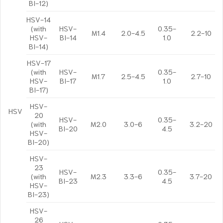
BI-12)
HSV-14
(with
HSV-
0.35-
M1.4
2.0-4.5
2.2-10
HSV-
BI-14
1.0
BI-14)
HSV-17
(with
HSV-
0.35-
M1.7
2.5-4.5
2.7-10
HSV-
BI-17
1.0
BI-17)
HSV-
HSV
20
HSV-
0.35-
(with
M2.0
3.0-6
3.2-20
BI-20
4.5
HSV-
BI-20)
HSV-
23
HSV-
0.35-
(with
M2.3
3.3-6
3.7-20
BI-23
4.5
HSV-
BI-23)
HSV-
26