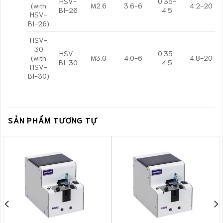
HSV-
0.35-
(with
M2.6
3.6-6
4.2-20
BI-26
4.5
HSV-
BI-26)
HSV-
30
HSV-
0.35-
(with
M3.0
4.0-6
4.8-20
BI-30
4.5
HSV-
BI-30)
SẢN PHẨM TƯƠNG TỰ