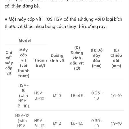
cải thiện đáng kể.
● Một máy cấp vít HIOS HSV có thể sử dụng với 8 loại kích
thước vít khác nhau bằng cách thay đổi đường ray.
Model
(D)
Máy
(H) Độ
(L)
Chỉ
Đường
cấp
Đường
dày
Chiều
với
kính
vít
Thanh
kính vít
đầu
dài
máy
đầu vít
(với
trượt
(mm)
(mm)
cấp
(∅)
thanh
vít
trượt)
HSV-
10
HSV-
0.35-
(with
M1.0
1.8-4.5
1.6-10
BI-10
1.0
HSV-
BI-10)
HSV-12
(with
HSV-
0.35-
M1.2
1.8-4.5
1.9-10
HSV-
BI-12
1.0