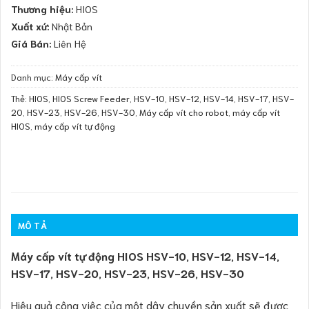
Thương hiệu:
HIOS
Xuất xứ:
Nhật Bản
Giá Bán:
Liên Hệ
Danh mục:
Máy cấp vít
Thẻ:
HIOS
,
HIOS Screw Feeder
,
HSV-10
,
HSV-12
,
HSV-14
,
HSV-17
,
HSV-
20
,
HSV-23
,
HSV-26
,
HSV-30
,
Máy cấp vít cho robot
,
máy cấp vít
HIOS
,
máy cấp vít tự động
MÔ TẢ
Máy cấp vít tự động HIOS HSV-10, HSV-12, HSV-14,
HSV-17, HSV-20, HSV-23, HSV-26, HSV-30
Hiệu quả công việc của một dây chuyền sản xuất sẽ được