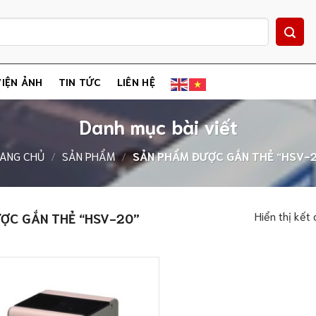
IỆN ẢNH
TIN TỨC
LIÊN HỆ
Danh mục bài viết
ANG CHỦ
/
SẢN PHẨM
/
SẢN PHẨM ĐƯỢC GẮN THẺ “HSV-
Hiển thị kết
ỢC GẮN THẺ “HSV-20”