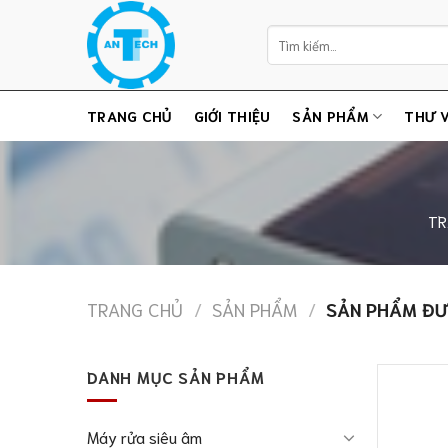
Chuyển
Tìm
đến
kiếm:
nội
dung
TRANG CHỦ
GIỚI THIỆU
SẢN PHẨM
THƯ V
TR
TRANG CHỦ
/
SẢN PHẨM
/
SẢN PHẨM ĐƯ
DANH MỤC SẢN PHẨM
Máy rửa siêu âm