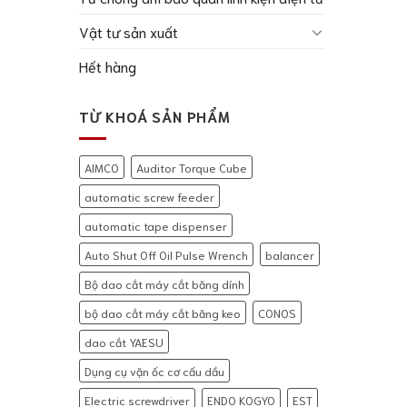
Vật tư sản xuất
Hết hàng
TỪ KHOÁ SẢN PHẨM
AIMCO
Auditor Torque Cube
automatic screw feeder
automatic tape dispenser
Auto Shut Off Oil Pulse Wrench
balancer
Bộ dao cắt máy cắt băng dính
bộ dao cắt máy cắt băng keo
CONOS
dao cắt YAESU
Dụng cụ vặn ốc cơ cấu dầu
Electric screwdriver
ENDO KOGYO
EST