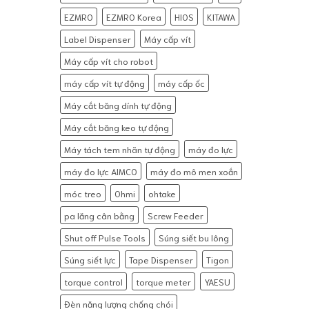
EZMRO
EZMRO Korea
HIOS
KITAWA
Label Dispenser
Máy cấp vít
Máy cấp vít cho robot
máy cấp vít tự động
máy cấp ốc
Máy cắt băng dính tự động
Máy cắt băng keo tự động
Máy tách tem nhãn tự động
máy đo lực
máy đo lực AIMCO
máy đo mô men xoắn
móc treo
Ohmi
ohtake
pa lăng cân bằng
Screw Feeder
Shut off Pulse Tools
Súng siết bu lông
Súng siết lực
Tape Dispenser
Tigon
torque control
torque meter
YAESU
Đèn năng lượng chống chói