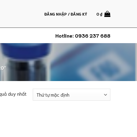
ĐĂNG NHẬP / ĐĂNG KÝ
0
₫
Hotline:
0936 237 688
20”
 quả duy nhất