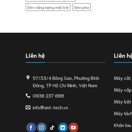
Đèn năng lượng mặt trời
Đèn pha
Liên hệ
Liên h
57/33/4 Bông Sao, Phường Bình
Máy cắt
Đông, TP Hồ Chí Minh, Việt Nam
Máy cấp
0936 237 688
Máy bắt
info@ant-tech.vn
Máy tách
Khăn lau