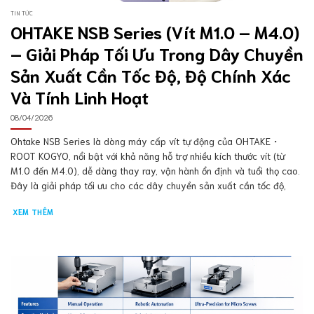
TIN TỨC
OHTAKE NSB Series (Vít M1.0 – M4.0)
– Giải Pháp Tối Ưu Trong Dây Chuyền
Sản Xuất Cần Tốc Độ, Độ Chính Xác
Và Tính Linh Hoạt
08/04/2026
Ohtake NSB Series là dòng máy cấp vít tự động của OHTAKE・
ROOT KOGYO, nổi bật với khả năng hỗ trợ nhiều kích thước vít (từ
M1.0 đến M4.0), dễ dàng thay ray, vận hành ổn định và tuổi thọ cao.
Đây là giải pháp tối ưu cho các dây chuyền sản xuất cần tốc độ,
XEM THÊM