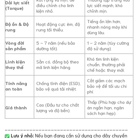
Dải lực siết
điều chỉnh cho linh
lực siết mạnh, khó
(Torque)
kiện nhỏ.
chỉnh mịn.
Tiếng ồn lớn hơn,
Độ ồn & Độ
Hoạt động cực êm, độ
nhanh nóng máy khi
rung
rung tối thiểu.
dùng lâu.
Vòng đời
5 – 7 năm (nếu bảo
1 – 2 năm (tùy cường
sản phẩm
dưỡng tốt).
độ sử dụng).
Khó tìm linh kiện
Linh kiện
Sẵn có, đồng bộ theo
chuẩn, thường phải
thay thế
mã linh kiện hãng.
chế hoặc thay mới.
Cắt giảm các mạch
Tính năng
Chống tĩnh điện (ESD),
bảo vệ để tối ưu chi
an toàn
bảo vệ quá tải nhiệt.
phí.
Thấp (Phù hợp cho dự
Cao (Đầu tư cho chất
Giá thành
án ngắn hạn, ngân
lượng và độ bền).
sách hạn hẹp).
________________________________________
Lưu ý nhỏ:
Nếu bạn đang cần sử dụng cho dây chuyền