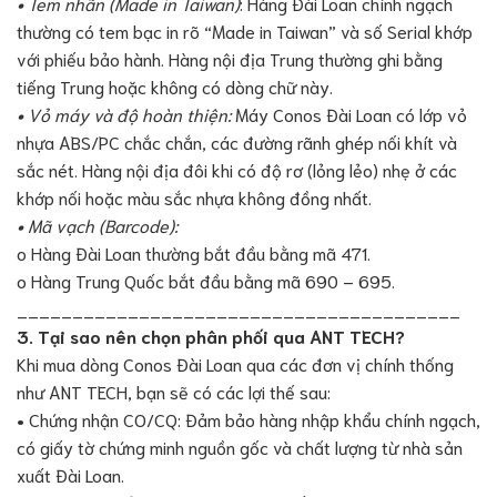
• Tem nhãn (Made in Taiwan)
: Hàng Đài Loan chính ngạch
thường có tem bạc in rõ “Made in Taiwan” và số Serial khớp
với phiếu bảo hành. Hàng nội địa Trung thường ghi bằng
tiếng Trung hoặc không có dòng chữ này.
• Vỏ máy và độ hoàn thiện:
Máy Conos Đài Loan có lớp vỏ
nhựa ABS/PC chắc chắn, các đường rãnh ghép nối khít và
sắc nét. Hàng nội địa đôi khi có độ rơ (lỏng lẻo) nhẹ ở các
khớp nối hoặc màu sắc nhựa không đồng nhất.
• Mã vạch (Barcode):
o Hàng Đài Loan thường bắt đầu bằng mã 471.
o Hàng Trung Quốc bắt đầu bằng mã 690 – 695.
________________________________________
3. Tại sao nên chọn phân phối qua ANT TECH?
Khi mua dòng Conos Đài Loan qua các đơn vị chính thống
như ANT TECH, bạn sẽ có các lợi thế sau:
• Chứng nhận CO/CQ: Đảm bảo hàng nhập khẩu chính ngạch,
có giấy tờ chứng minh nguồn gốc và chất lượng từ nhà sản
xuất Đài Loan.