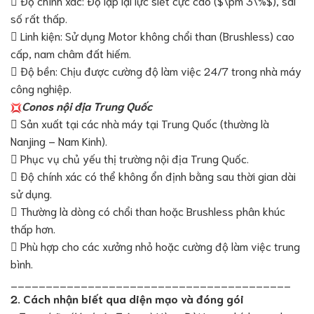
 Độ chính xác: Độ lặp lại lực siết cực cao ($\pm 3\%$), sai
số rất thấp.
 Linh kiện: Sử dụng Motor không chổi than (Brushless) cao
cấp, nam châm đất hiếm.
 Độ bền: Chịu được cường độ làm việc 24/7 trong nhà máy
công nghiệp.
Conos nội địa Trung Quốc
 Sản xuất tại các nhà máy tại Trung Quốc (thường là
Nanjing – Nam Kinh).
 Phục vụ chủ yếu thị trường nội địa Trung Quốc.
 Độ chính xác có thể không ổn định bằng sau thời gian dài
sử dụng.
 Thường là dòng có chổi than hoặc Brushless phân khúc
thấp hơn.
 Phù hợp cho các xưởng nhỏ hoặc cường độ làm việc trung
bình.
________________________________________
2. Cách nhận biết qua diện mạo và đóng gói