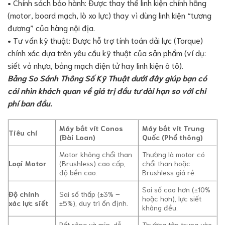
• Chính sách bảo hành: Được thay thế linh kiện chính hãng
(motor, board mạch, lò xo lực) thay vì dùng linh kiện “tương
đương” của hàng nội địa.
• Tư vấn kỹ thuật: Được hỗ trợ tính toán dải lực (Torque)
chính xác dựa trên yêu cầu kỹ thuật của sản phẩm (ví dụ:
siết vỏ nhựa, bảng mạch điện tử hay linh kiện ô tô).
Bảng So Sánh Thông Số Kỹ Thuật dưới đây giúp bạn có
cái nhìn khách quan về giá trị đầu tư dài hạn so với chi
phí ban đầu.
Máy bắt vít Conos
Máy bắt vít Trung
Tiêu chí
(Đài Loan)
Quốc (Phổ thông)
Motor không chổi than
Thường là motor có
Loại Motor
(Brushless) cao cấp,
chổi than hoặc
độ bền cao.
Brushless giá rẻ.
Sai số cao hơn (±10%
Độ chính
Sai số thấp (±3% –
hoặc hơn), lực siết
xác lực siết
±5%), duy trì ổn định.
không đều.
Rất rộng và mịn, dễ
Thường tập trung vào