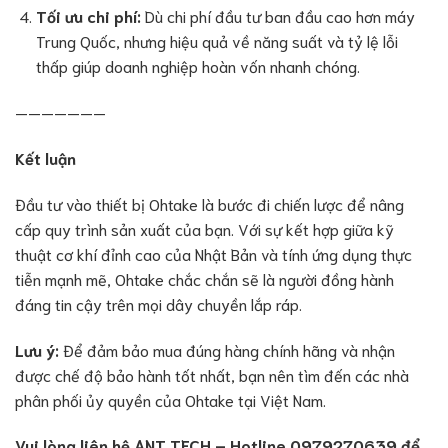
Tối ưu chi phí:
Dù chi phí đầu tư ban đầu cao hơn máy
Trung Quốc, nhưng hiệu quả về năng suất và tỷ lệ lỗi
thấp giúp doanh nghiệp hoàn vốn nhanh chóng.
———————
Kết luận
Đầu tư vào thiết bị Ohtake là bước đi chiến lược để nâng
cấp quy trình sản xuất của bạn. Với sự kết hợp giữa kỹ
thuật cơ khí đỉnh cao của Nhật Bản và tính ứng dụng thực
tiễn mạnh mẽ, Ohtake chắc chắn sẽ là người đồng hành
đáng tin cậy trên mọi dây chuyền lắp ráp.
Lưu ý:
Để đảm bảo mua đúng hàng chính hãng và nhận
được chế độ bảo hành tốt nhất, bạn nên tìm đến các nhà
phân phối ủy quyền của Ohtake tại Việt Nam.
Vui lòng liên hệ ANT TECH – Hotline 0979270639 để