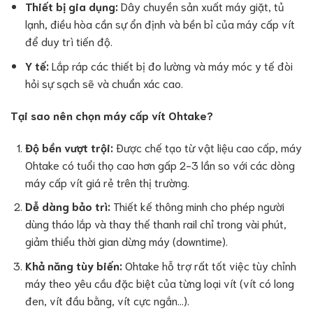
Thiết bị gia dụng:
Dây chuyền sản xuất máy giặt, tủ
lạnh, điều hòa cần sự ổn định và bền bỉ của máy cấp vít
để duy trì tiến độ.
Y tế:
Lắp ráp các thiết bị đo lường và máy móc y tế đòi
hỏi sự sạch sẽ và chuẩn xác cao.
Tại sao nên chọn máy cấp vít Ohtake?
Độ bền vượt trội:
Được chế tạo từ vật liệu cao cấp, máy
Ohtake có tuổi thọ cao hơn gấp 2-3 lần so với các dòng
máy cấp vít giá rẻ trên thị trường.
Dễ dàng bảo trì:
Thiết kế thông minh cho phép người
dùng tháo lắp và thay thế thanh rail chỉ trong vài phút,
giảm thiểu thời gian dừng máy (downtime).
Khả năng tùy biến:
Ohtake hỗ trợ rất tốt việc tùy chỉnh
máy theo yêu cầu đặc biệt của từng loại vít (vít có long
đen, vít đầu bằng, vít cực ngắn…).