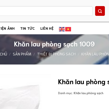
IỆN ẢNH
TIN TỨC
LIÊN HỆ
Khăn lau phòng sạch 1009
 CHỦ
/
SẢN PHẨM
/
THIẾT BỊ PHÒNG SẠCH
/
KHĂN LAU PHÒ
Khăn lau phòng 
Danh mục:
Khăn lau phòng sạch