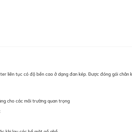
ter liên tục có độ bền cao ở dạng đan kép. Được đóng gói châ
năng cho các môi trường quan trọng
c
c khi lau các bề mặt gồ ghề