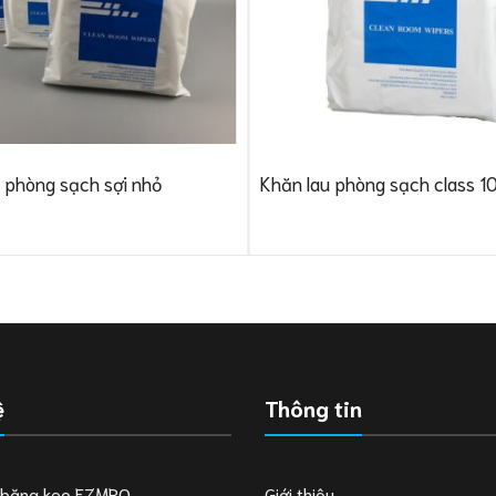
 phòng sạch sợi nhỏ
Khăn lau phòng sạch class 1
ệ
Thông tin
 băng keo EZMRO
Giới thiệu