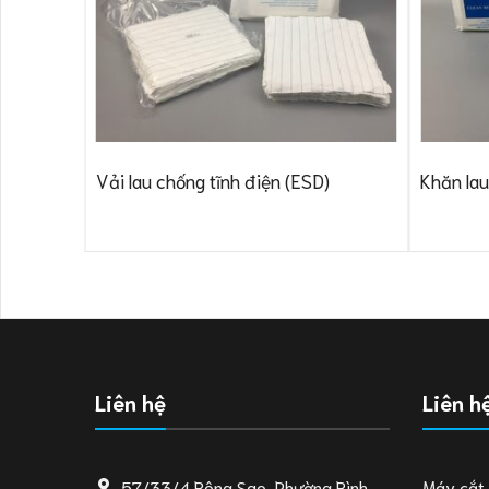
Vải lau chống tĩnh điện (ESD)
Khăn lau
Liên hệ
Liên h
57/33/4 Bông Sao, Phường Bình
Máy cắt