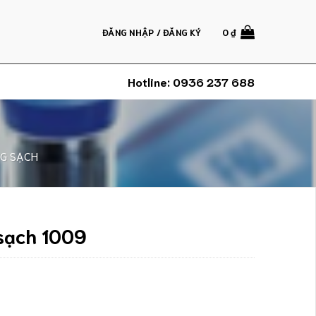
ĐĂNG NHẬP / ĐĂNG KÝ
0
₫
Hotline:
0936 237 688
NG SẠCH
sạch 1009