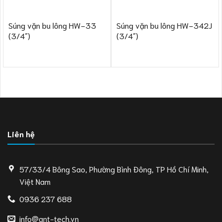
Súng vặn bu lông HW-33
Súng vặn bu lông HW-342J
(3/4″)
(3/4″)
Liên hệ
57/33/4 Bông Sao, Phường Bình Đông, TP Hồ Chí Minh,
Việt Nam
0936 237 688
info@ant-tech.vn