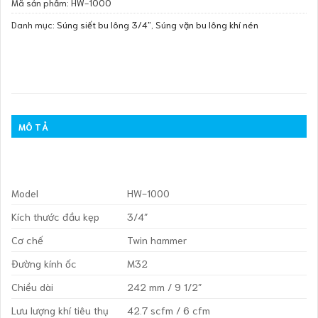
Mã sản phẩm:
HW-1000
Danh mục:
Súng siết bu lông 3/4"
,
Súng vặn bu lông khí nén
MÔ TẢ
Model
HW-1000
Kích thước đầu kẹp
3/4″
Cơ chế
Twin hammer
Đường kính ốc
M32
Chiều dài
242 mm / 9 1/2″
Lưu lượng khí tiêu thụ
42.7 scfm / 6 cfm