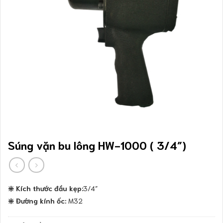
Súng vặn bu lông HW-1000 ( 3/4″)
❇️ Kích thước đầu kẹp:
3/4″
❇️ Đường kính ốc:
M32