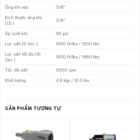
Ống khí vào
3/8″
Kích thước ống khí
3/8″
(I.D.)
Áp suất khí
90 psi
Lực siết (5 Sec.)
1000 ft/lbs./ 1300 Nm
Lực siết tối đa (10
1500 ft/lbs./ 1960 Nm
Sec.)
Tốc độ siết
5000 rpm
Khối lượng
4.8 kgs./ 10.0 lbs.
SẢN PHẨM TƯƠNG TỰ