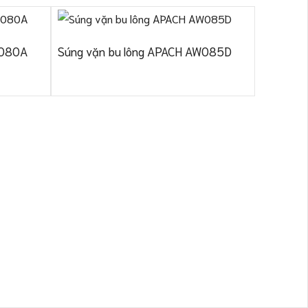
W080A
Súng vặn bu lông APACH AW085D
Súng vặn