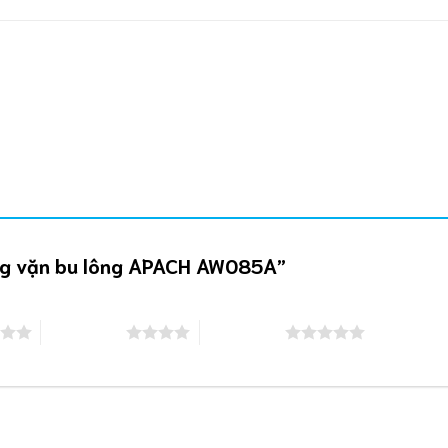
Súng vặn bu lông APACH AW085A”
4 trên 5 sao
5 trên 5 sao