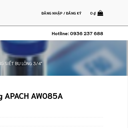
ĐĂNG NHẬP / ĐĂNG KÝ
0
₫
Hotline:
0936 237 688
G SIẾT BU LÔNG 3/4"
ng APACH AW085A