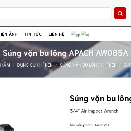
IỆN ẢNH
TIN TỨC
LIÊN HỆ
Súng vặn bu lông APACH AW085A
PHẨM
/
DỤNG CỤ KHÍ NÉN
/
SÚNG VẶN BU LÔNG KHÍ NÉN
/
SÚN
Súng vặn bu lô
3/4” Air Impact Wrench
Mã sản phẩm:
AW085A