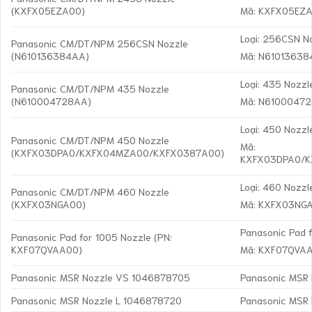
(KXFX05EZA00)
Mã: KXFX05EZ
Loại: 256CSN N
Panasonic CM/DT/NPM 256CSN Nozzle
(N610136384AA)
Mã: N6101363
Loại: 435 Nozzl
Panasonic CM/DT/NPM 435 Nozzle
(N610004728AA)
Mã: N6100047
Loại: 450 Nozzl
Panasonic CM/DT/NPM 450 Nozzle
Mã:
(KXFX03DPA0/KXFX04MZA00/KXFX0387A00)
KXFX03DPA0/
Loại: 460 Nozzl
Panasonic CM/DT/NPM 460 Nozzle
(KXFX03NGA00)
Mã: KXFX03NG
Panasonic Pad 
Panasonic Pad for 1005 Nozzle (PN:
KXF07QVAA00)
Mã: KXF07QVA
Panasonic MSR Nozzle VS 1046878705
Panasonic MSR
Panasonic MSR Nozzle L 1046878720
Panasonic MSR