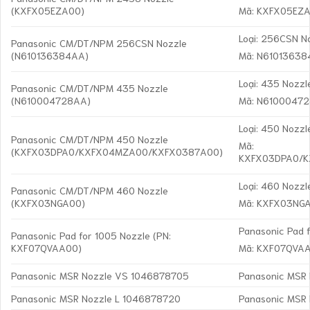
(KXFX05EZA00)
Mã: KXFX05EZ
Loại: 256CSN N
Panasonic CM/DT/NPM 256CSN Nozzle
(N610136384AA)
Mã: N6101363
Loại: 435 Nozzl
Panasonic CM/DT/NPM 435 Nozzle
(N610004728AA)
Mã: N6100047
Loại: 450 Nozzl
Panasonic CM/DT/NPM 450 Nozzle
Mã:
(KXFX03DPA0/KXFX04MZA00/KXFX0387A00)
KXFX03DPA0/
Loại: 460 Nozzl
Panasonic CM/DT/NPM 460 Nozzle
(KXFX03NGA00)
Mã: KXFX03NG
Panasonic Pad 
Panasonic Pad for 1005 Nozzle (PN:
KXF07QVAA00)
Mã: KXF07QVA
Panasonic MSR Nozzle VS 1046878705
Panasonic MSR
Panasonic MSR Nozzle L 1046878720
Panasonic MSR