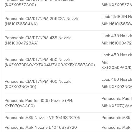
(KXFX05EZA00)
Mã: KXFX05EZ
Loại: 256CSN N
Panasonic CM/DT/NPM 256CSN Nozzle
(N610136384AA)
Mã: N6101363
Loại: 435 Nozzl
Panasonic CM/DT/NPM 435 Nozzle
(N610004728AA)
Mã: N6100047
Loại: 450 Nozzl
Panasonic CM/DT/NPM 450 Nozzle
Mã:
(KXFX03DPA0/KXFX04MZA00/KXFX0387A00)
KXFX03DPA0/
Loại: 460 Nozzl
Panasonic CM/DT/NPM 460 Nozzle
(KXFX03NGA00)
Mã: KXFX03NG
Panasonic Pad 
Panasonic Pad for 1005 Nozzle (PN:
KXF07QVAA00)
Mã: KXF07QVA
Panasonic MSR Nozzle VS 1046878705
Panasonic MSR
Panasonic MSR Nozzle L 1046878720
Panasonic MSR