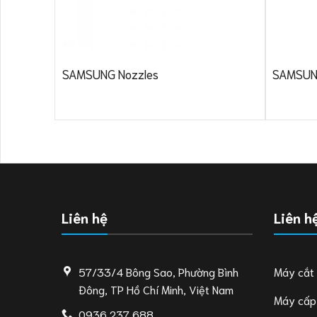
SAMSUNG Nozzles
SAMSUN
Liên hệ
Liên h
57/33/4 Bông Sao, Phường Bình
Máy cắt
Đông, TP Hồ Chí Minh, Việt Nam
Máy cấp
0936 237 688