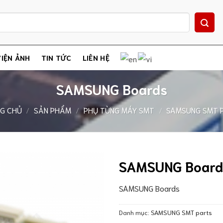
IỆN ẢNH
TIN TỨC
LIÊN HỆ
SAMSUNG Boards
G CHỦ
/
SẢN PHẨM
/
PHỤ TÙNG MÁY SMT
/
SAMSUNG SMT 
SAMSUNG Board
SAMSUNG Boards
Danh mục:
SAMSUNG SMT parts