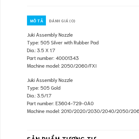
MÔ TẢ
ĐÁNH GIÁ (0)
Juki Assembly Nozzle
Type: 505 Silver with Rubber Pad
Dia.: 3.5 X 1.7
Part number: 40001343
Machine model: 2050/2060/FXI
Juki Assembly Nozzle
Type: 505 Gold
Dia.: 3.5/1.7
Part number: E3604-729-0A0
Machine model: 2010/2020/2030/2040/2050/20
SẢN PHẨM TƯƠNG TỰ