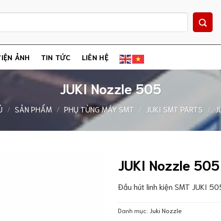
IỆN ẢNH
TIN TỨC
LIÊN HỆ
JUKI Nozzle 505
Ủ
/
SẢN PHẨM
/
PHỤ TÙNG MÁY SMT
/
JUKI SMT PARTS
/
J
JUKI Nozzle 505
Đầu hút linh kiện SMT JUKI 50
Danh mục:
Juki Nozzle