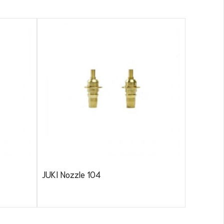
JUKI 750
JUKI Nozzle 104