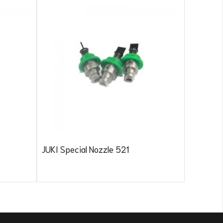
JUKI No
JUKI Special Nozzle 521