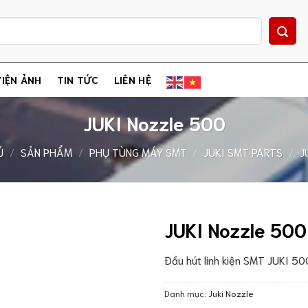
IỆN ẢNH
TIN TỨC
LIÊN HỆ
JUKI Nozzle 500
Ủ
/
SẢN PHẨM
/
PHỤ TÙNG MÁY SMT
/
JUKI SMT PARTS
/
J
JUKI Nozzle 500
Đầu hút linh kiện SMT JUKI 50
Danh mục:
Juki Nozzle