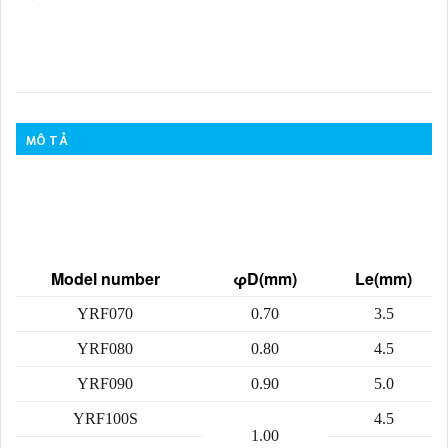
MÔ TẢ
Model number
φD(mm)
Le(mm)
YRF070
0.70
3.5
YRF080
0.80
4.5
YRF090
0.90
5.0
YRF100S
4.5
1.00