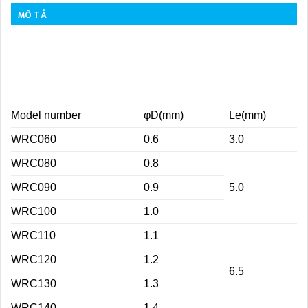
MÔ TẢ
Model number
φD(mm)
Le(mm)
WRC060
0.6
3.0
WRC080
0.8
WRC090
0.9
5.0
WRC100
1.0
WRC110
1.1
WRC120
1.2
6.5
WRC130
1.3
WRC140
1.4