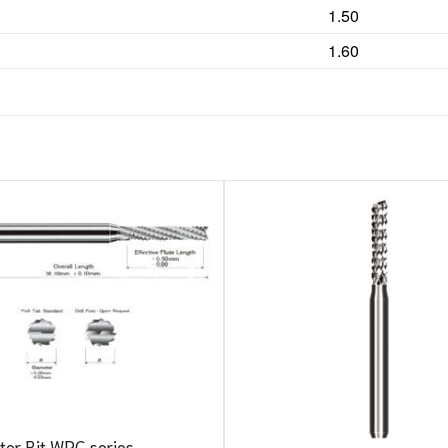
1.50
1.60
ter Bit WRC series