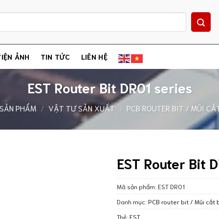
IỆN ẢNH
TIN TỨC
LIÊN HỆ
EST Router Bit DR01 series
SẢN PHẨM
/
VẬT TƯ SẢN XUẤT
/
PCB ROUTER BIT / MŨI C
EST Router Bit D
Mã sản phẩm:
EST DR01
Danh mục:
PCB router bit / Mũi cắ
Thẻ:
EST