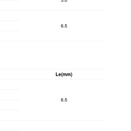
6.5
Le(mm)
6.5