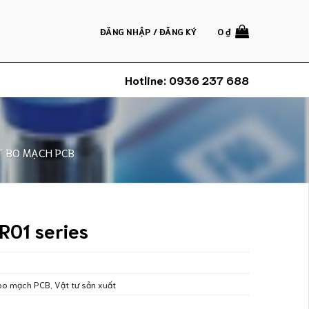
ĐĂNG NHẬP / ĐĂNG KÝ
0
₫
Hotline:
0936 237 688
ẮT BO MẠCH PCB
R01 series
t bo mạch PCB
,
Vật tư sản xuất