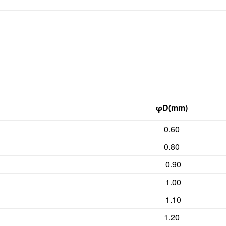
φD(mm)
0.60
0.80
0.90
1.00
1.10
1.20