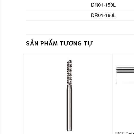
DR01-150L
DR01-160L
SẢN PHẨM TƯƠNG TỰ
EST Rou