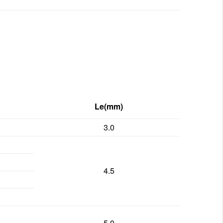
Le(mm)
3.0
4.5
5.0