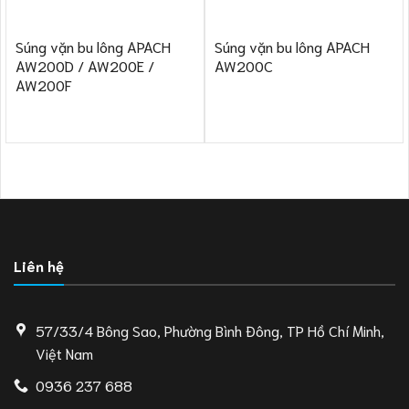
Súng vặn bu lông APACH
Súng vặn bu lông APACH
AW200D / AW200E /
AW200C
AW200F
Liên hệ
57/33/4 Bông Sao, Phường Bình Đông, TP Hồ Chí Minh,
Việt Nam
0936 237 688