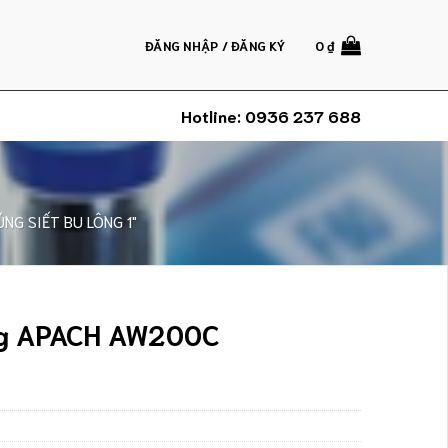
ĐĂNG NHẬP / ĐĂNG KÝ
0
₫
Hotline:
0936 237 688
ÚNG SIẾT BU LÔNG 1"
ng APACH AW200C