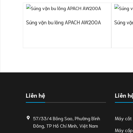
Súng vặn bu lông APACH AW200A
Súng vặ
Liên hệ
Liên h
57/33/4 Bông Sao, Phường Bình
Máy cắt
Đông, TP Hồ Chí Minh, Việt Nam
Máy cấp