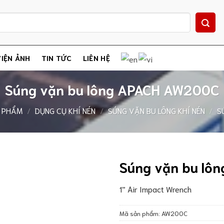
IỆN ẢNH
TIN TỨC
LIÊN HỆ
Súng vặn bu lông APACH AW200C
 PHẨM
/
DỤNG CỤ KHÍ NÉN
/
SÚNG VẶN BU LÔNG KHÍ NÉN
/
S
Súng vặn bu lô
1” Air Impact Wrench
Mã sản phẩm:
AW200C