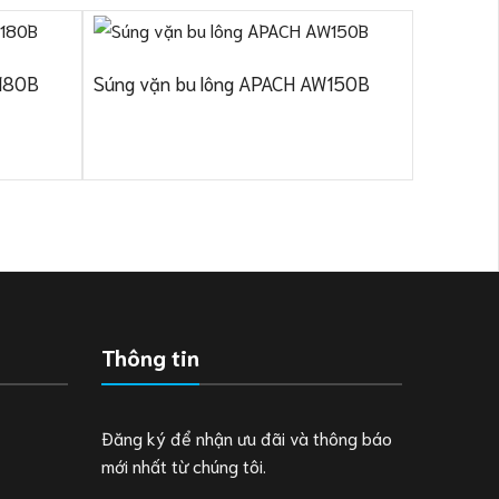
W180B
Súng vặn bu lông APACH AW150B
Súng vặ
AW200E
Thông tin
Đăng ký để nhận ưu đãi và thông báo
mới nhất từ chúng tôi.