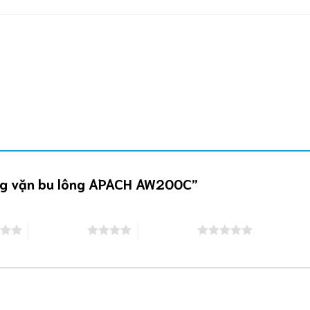
Súng vặn bu lông APACH AW200C”
4 trên 5 sao
5 trên 5 sao