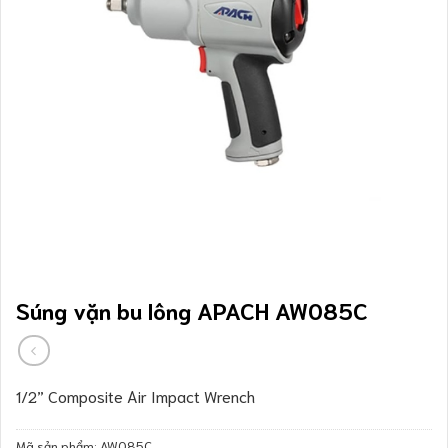
Súng vặn bu lông APACH AW085C
1/2” Composite Air Impact Wrench
Mã sản phẩm:
AW085C