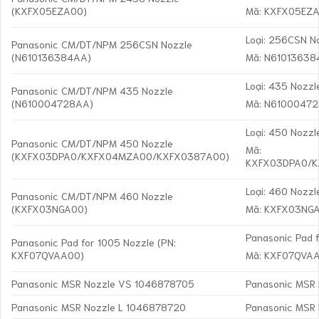
(KXFX05EZA00)
Mã: KXFX05EZ
Loại: 256CSN N
Panasonic CM/DT/NPM 256CSN Nozzle
(N610136384AA)
Mã: N6101363
Loại: 435 Nozzl
Panasonic CM/DT/NPM 435 Nozzle
(N610004728AA)
Mã: N6100047
Loại: 450 Nozzl
Panasonic CM/DT/NPM 450 Nozzle
Mã:
(KXFX03DPA0/KXFX04MZA00/KXFX0387A00)
KXFX03DPA0/
Loại: 460 Nozzl
Panasonic CM/DT/NPM 460 Nozzle
(KXFX03NGA00)
Mã: KXFX03NG
Panasonic Pad 
Panasonic Pad for 1005 Nozzle (PN:
KXF07QVAA00)
Mã: KXF07QVA
Panasonic MSR Nozzle VS 1046878705
Panasonic MSR
Panasonic MSR Nozzle L 1046878720
Panasonic MSR