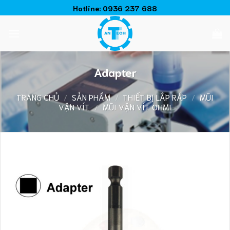
Chuyển
Hotline:
0936 237 688
đến
nội
dung
Adapter
TRANG CHỦ
/
SẢN PHẨM
/
THIẾT BỊ LẮP RÁP
/
MŨI
VẶN VÍT
/
MŨI VẶN VÍT OHMI