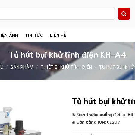
IỆN ẢNH
TIN TỨC
LIÊN HỆ
Tủ hút bụi khử tĩnh điện KH-A4
HỦ
/
SẢN PHẨM
/
THIẾT BỊ KHỬ TĨNH ĐIỆN
/
TỦ HÚT BỤI KHỬ
Tủ hút bụi khử t
Kích thước buồng:
195 x 186
❇️
Cân bằng ION:
0±20V
❇️