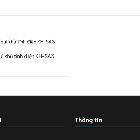
ụi khử tĩnh điện KH-SA3
ệ
Thông tin