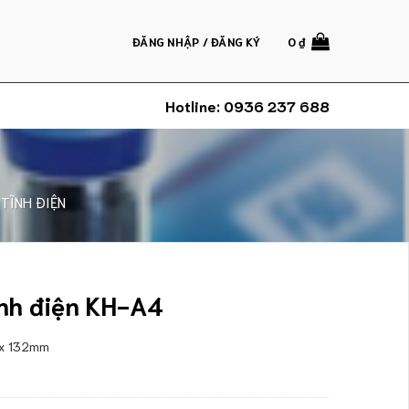
ĐĂNG NHẬP / ĐĂNG KÝ
0
₫
Hotline:
0936 237 688
 TĨNH ĐIỆN
ĩnh điện KH-A4
 x 132mm