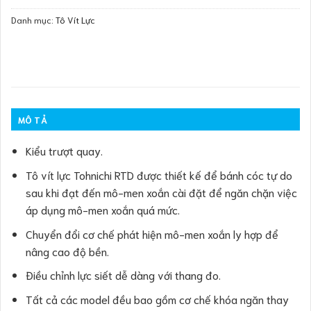
Danh mục:
Tô Vít Lực
MÔ TẢ
Kiểu trượt quay.
Tô vít lực Tohnichi RTD được thiết kế để bánh cóc tự do
sau khi đạt đến mô-men xoắn cài đặt để ngăn chặn việc
áp dụng mô-men xoắn quá mức.
Chuyển đổi cơ chế phát hiện mô-men xoắn ly hợp để
nâng cao độ bền.
Điều chỉnh lực siết dễ dàng với thang đo.
Tất cả các model đều bao gồm cơ chế khóa ngăn thay