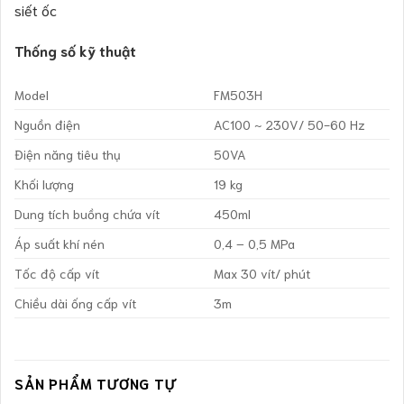
siết ốc
Thống số kỹ thuật
Model
FM503H
Nguồn điện
AC100 ~ 230V/ 50-60 Hz
Điện năng tiêu thụ
50VA
Khối lượng
19 kg
Dung tích buồng chứa vít
450ml
Áp suất khí nén
0,4 – 0,5 MPa
Tốc độ cấp vít
Max 30 vít/ phút
Chiều dài ống cấp vít
3m
SẢN PHẨM TƯƠNG TỰ