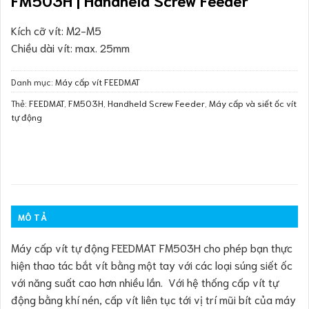
Kích cỡ vít: M2-M5
Chiều dài vít: max. 25mm
Danh mục:
Máy cấp vít FEEDMAT
Thẻ:
FEEDMAT
,
FM503H
,
Handheld Screw Feeder
,
Máy cấp và siết ốc vít
tự động
MÔ TẢ
Máy cấp vít tự động FEEDMAT FM503H cho phép bạn thực
hiện thao tác bắt vít bằng một tay với các loại súng siết ốc
với năng suất cao hơn nhiều lần. Với hệ thống cấp vít tự
động bằng khí nén, cấp vít liên tục tới vị trí mũi bít của máy