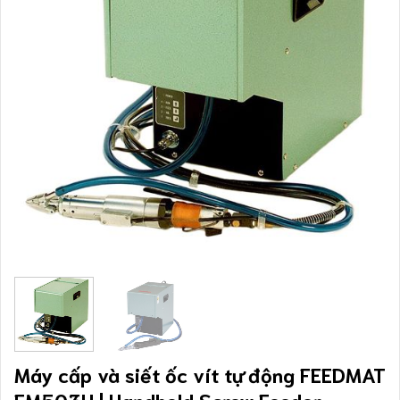
Máy cấp và siết ốc vít tự động FEEDMAT
FM503H | Handheld Screw Feeder