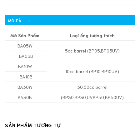
MÔ TẢ
Mã Sản Phẩm
Loại ống tương thích
BA05W
5cc barrel (BP05,BP05UV)
BA05B
BA10W
10cc barrel (BP10,BP10UV)
BA10B
BA30W
30,50cc barrel
BA30B
(BP30,BP30,UVBP50,BP50UV)
SẢN PHẨM TƯƠNG TỰ